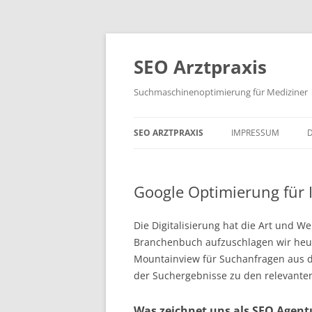
SEO Arztpraxis
Suchmaschinenoptimierung für Mediziner
SEO ARZTPRAXIS
IMPRESSUM
SEO FÜR PLASTISCHE CHIRURGIE
UND SCHÖNHEITSMEDIZIN
Google Optimierung für I
DENTAL SEO FÜR ZAHNÄRZTE UND
Die Digitalisierung hat die Art und W
KIEFERORTHOPÄDEN
Branchenbuch aufzuschlagen wir heute
Mountainview für Suchanfragen aus de
der Suchergebnisse zu den relevanten 
Was zeichnet uns als SEO Agent