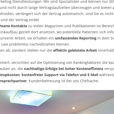
eting Dienstleistungen. Wir sind Spezialisten und können nur SEO
 und nicht durch lange Vertragslaufzeiten überzeugen und bieten
ufrieden, verlängert sich der Vertrag automatisch, sind Sie es nich
 und der Vertrag endet
chsene Kontakte
zu vielen Magazinen und Publikationen im Berei
inkaufbau gezielt dort ansetzen, wo potentielle Patienten sich in
nserer Arbeit, sie erhalten ein
umfassendes Reporting
in dem Si
O Laie problemlos nachvollziehen können.
en ab, sondern stellen nur die
effektiv geleistete Arbeit
innerhalb
ientiert, verzichten auf die Optimierung von Rankingfaktoren die k
rauben an, die
nachhaltige Erfolge bei hoher Kosteneffizienz
versp
etupkosten, kostenfreier Support via Telefon und E-Mail
während 
Ansprechpartner
, Kundenbetreuung ist bei uns Chefsache.