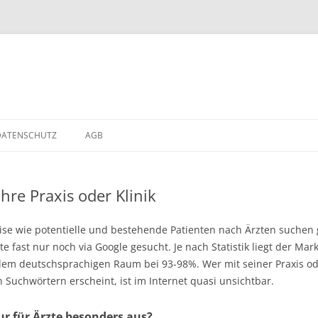
Zum
Inhalt
DATENSCHUTZ
AGB
springen
hre Praxis oder Klinik
eise wie potentielle und bestehende Patienten nach Ärzten suchen
 fast nur noch via Google gesucht. Je nach Statistik liegt der Ma
m deutschsprachigen Raum bei 93-98%. Wer mit seiner Praxis oder 
Suchwörtern erscheint, ist im Internet quasi unsichtbar.
ur für Ärzte besonders aus?